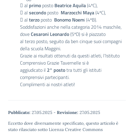
 al
primo
posto
Beatrice Aquila
(4ªC),
 al
secondo
posto
Marzocchi Maya
(4ªC),
 al
terzo
posto
Bonomo Noem
i (4ªB).
Soddisfazioni anche nella categoria 2014 maschile,
dove
Cesaroni Leonardo
(5ªD) si è piazzato
al terzo posto, seguito da ben cinque suoi compagni
della scuola Maggini.
Grazie ai risultati ottenuti da questi atleti, l’Istituto
Comprensivo Grazie Tavernelle si è
aggiudicato il
2° posto
tra tutti gli istituti
comprensivi partecipanti.
Complimenti ai nostri atleti!
Pubblicato:
27.05.2025
-
Revisione:
27.05.2025
Eccetto dove diversamente specificato, questo articolo è
stato rilasciato sotto Licenza Creative Commons