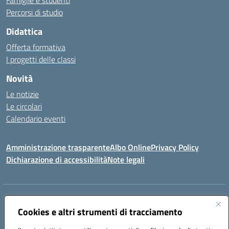
Famiglie e studenti
Percorsi di studio
Didattica
Offerta formativa
I progetti delle classi
Novità
Le notizie
Le circolari
Calendario eventi
Amministrazione trasparente
Albo Online
Privacy Policy
Dichiarazione di accessibilità
Note legali
Indirizzo:
Via Verga 2, 60128 Ancona
Centralino:
Cookies e altri strumenti di tracciamento
+39 071 89 52 08
Email:
anic82000a@istruzione.it
Posta elettronica certificata (PEC):
anic82000a@pec.istruzione.it