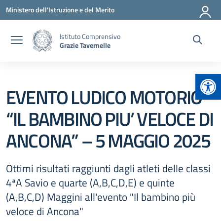
Vai ai contenuti
Vai al menu di navigazione
Vai al footer
Ministero dell'Istruzione e del Merito
Istituto Comprensivo
Grazie Tavernelle
Apr
EVENTO LUDICO MOTORIO
“IL BAMBINO PIU’ VELOCE DI
ANCONA” – 5 MAGGIO 2025
Ottimi risultati raggiunti dagli atleti delle classi
4ªA Savio e quarte (A,B,C,D,E) e quinte
(A,B,C,D) Maggini all'evento "Il bambino più
veloce di Ancona"