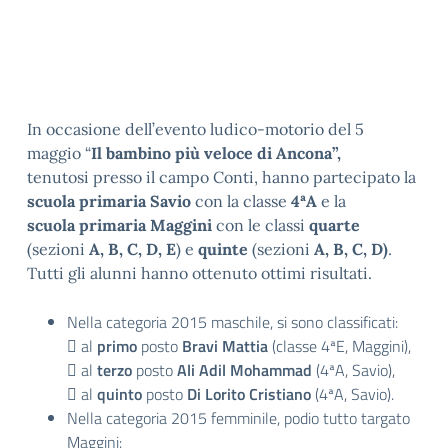
In occasione dell’evento ludico-motorio del 5
maggio “
Il bambino più veloce di Ancona”,
tenutosi presso il campo Conti, hanno partecipato la
scuola primaria Savio
con la classe
4ªA
e la
scuola primaria Maggini
con le classi
quarte
(sezioni
A, B, C, D, E
) e
quinte
(sezioni
A, B, C, D)
.
Tutti gli alunni hanno ottenuto ottimi risultati.
Nella categoria 2015 maschile, si sono classificati:
 al
primo
posto
Bravi Mattia
(classe 4ªE, Maggini),
 al
terzo
posto
Ali Adil Mohammad
(4ªA, Savio),
 al
quinto
posto
Di Lorito Cristiano
(4ªA, Savio).
Nella categoria 2015 femminile, podio tutto targato
Maggini: