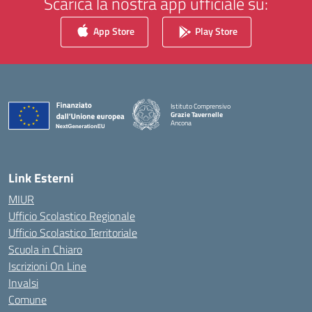
Scarica la nostra app ufficiale su:
App Store
Play Store
Istituto Comprensivo
Grazie Tavernelle
Ancona
— Visita la pagina iniziale della scuola
Link Esterni
MIUR
Ufficio Scolastico Regionale
Ufficio Scolastico Territoriale
Scuola in Chiaro
Iscrizioni On Line
Invalsi
Comune