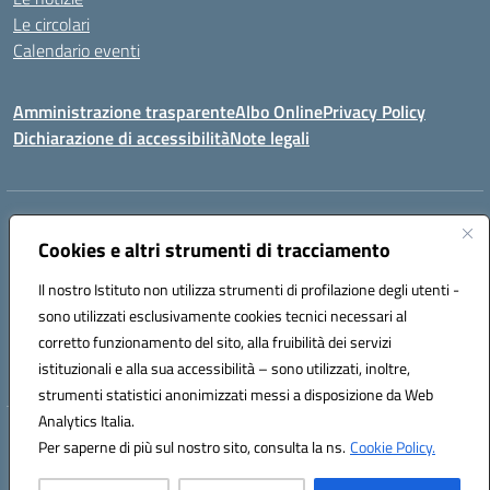
Le circolari
Calendario eventi
Amministrazione trasparente
Albo Online
Privacy Policy
Dichiarazione di accessibilità
Note legali
Indirizzo:
Via Verga 2, 60128 Ancona
Centralino:
Cookies e altri strumenti di tracciamento
+39 071 89 52 08
Email:
anic82000a@istruzione.it
Posta elettronica certificata (PEC):
anic82000a@pec.istruzione.it
Il nostro Istituto non utilizza strumenti di profilazione degli utenti -
Codice fiscale: 93084540421
sono utilizzati esclusivamente cookies tecnici necessari al
Codice meccanografico:
ANIC82000A
corretto funzionamento del sito, alla fruibilità dei servizi
Codice unico di fatturazione (CUF): UFF6L6
istituzionali e alla sua accessibilità – sono utilizzati, inoltre,
strumenti statistici anonimizzati messi a disposizione da Web
Analytics Italia.
Hosting & Powered by 3D Solution S.r.l.
Per saperne di più sul nostro sito, consulta la ns.
Cookie Policy.
Concept & Design by Designers Italia