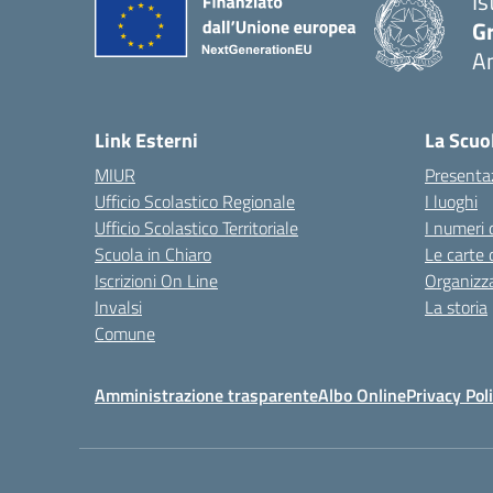
Is
Gr
A
— 
Link Esterni
La Scuo
MIUR
Presenta
Ufficio Scolastico Regionale
I luoghi
Ufficio Scolastico Territoriale
I numeri 
Scuola in Chiaro
Le carte 
Iscrizioni On Line
Organizz
Invalsi
La storia
Comune
Amministrazione trasparente
Albo Online
Privacy Pol