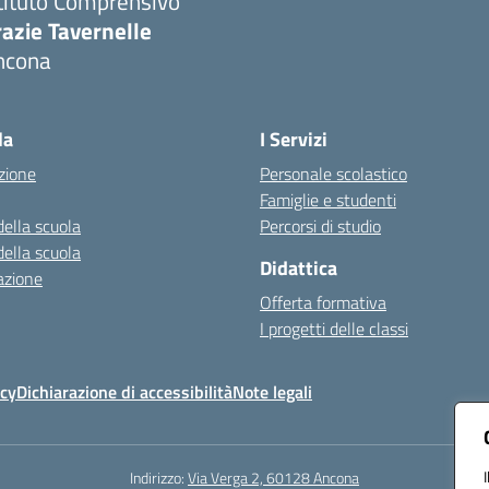
tituto Comprensivo
azie Tavernelle
ncona
Visita la pagina iniziale della scuola
la
I Servizi
zione
Personale scolastico
Famiglie e studenti
della scuola
Percorsi di studio
della scuola
Didattica
azione
Offerta formativa
I progetti delle classi
icy
Dichiarazione di accessibilità
Note legali
Indirizzo:
Via Verga 2, 60128 Ancona