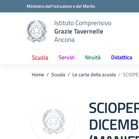
Vai ai contenuti
Vai al menu di navigazione
Vai al footer
Ministero dell'Istruzione e del Merito
Istituto Comprensivo
Grazie Tavernelle
Ancona
Scuola
Servizi
Novità
Didattica
Home
Scuola
Le carte della scuola
SCIOPE
SCIOPER
DICEMB