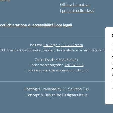
Offerta formativa
I progetti delle classi
icy
Dichiarazione di accessibilità
Note legali
Indirizzo:
Via Verga 2, 60128 Ancona
 08
Email:
anic82000a@istruzione.it
Posta elettronica certificata (PEC):
ani
Codice fiscale: 93084540421
Codice meccanografico:
ANIC82000A
Codice unico di fatturazione (CUF): UFF6L6
Hosting & Powered by 3D Solution S.r.l.
Concept & Design by Designers Italia