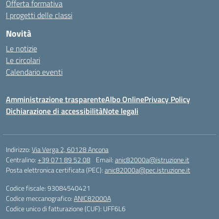
Offerta formativa
I progetti delle classi
Novità
Le notizie
Le circolari
Calendario eventi
Amministrazione trasparente
Albo Online
Privacy Policy
Dichiarazione di accessibilità
Note legali
Indirizzo:
Via Verga 2, 60128 Ancona
Centralino:
+39 071 89 52 08
Email:
anic82000a@istruzione.it
Posta elettronica certificata (PEC):
anic82000a@pec.istruzione.it
Codice fiscale: 93084540421
Codice meccanografico:
ANIC82000A
Codice unico di fatturazione (CUF): UFF6L6