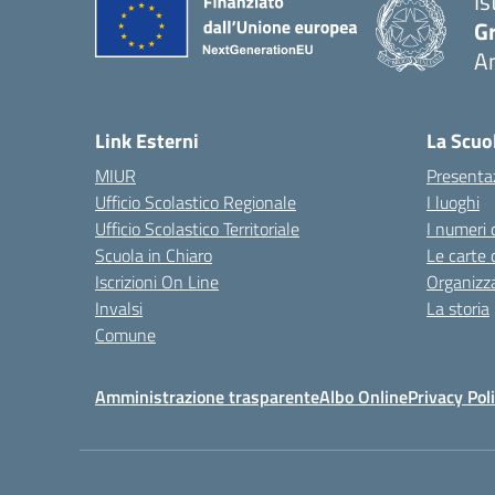
Is
Gr
A
— 
Link Esterni
La Scuo
MIUR
Presenta
Ufficio Scolastico Regionale
I luoghi
Ufficio Scolastico Territoriale
I numeri 
Scuola in Chiaro
Le carte 
Iscrizioni On Line
Organizz
Invalsi
La storia
Comune
Amministrazione trasparente
Albo Online
Privacy Pol