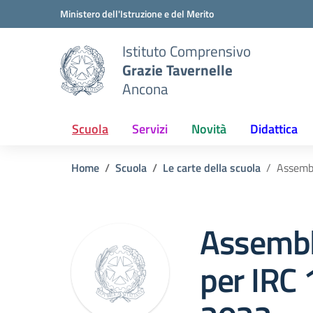
Vai ai contenuti
Vai al menu di navigazione
Vai al footer
Ministero dell'Istruzione e del Merito
Istituto Comprensivo
Grazie Tavernelle
Ancona
Scuola
Servizi
Novità
Didattica
Home
Scuola
Le carte della scuola
Assemb
Assembl
per IRC