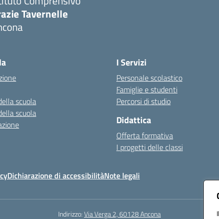
tituto Comprensivo
azie Tavernelle
ncona
Visita la pagina iniziale della scuola
la
I Servizi
zione
Personale scolastico
Famiglie e studenti
della scuola
Percorsi di studio
della scuola
Didattica
azione
Offerta formativa
I progetti delle classi
icy
Dichiarazione di accessibilità
Note legali
Indirizzo:
Via Verga 2, 60128 Ancona