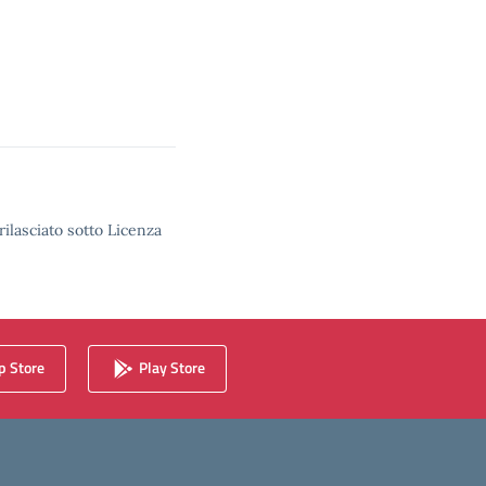
rilasciato sotto Licenza
 Store
Play Store