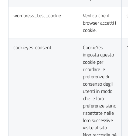
wordpress_test_cookie
Verifica che il
sess
browser accetti i
cookie.
cookieyes-consent
CookieYes
1 a
imposta questo
cookie per
ricordare le
preferenze di
consenso degli
utenti in modo
che le loro
preferenze siano
rispettate nelle
loro successive
visite al sito.
Non raccoglie né