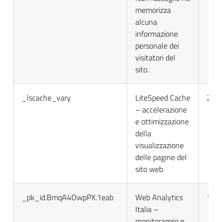
memorizza
alcuna
informazione
personale dei
visitatori del
sito.
_lscache_vary
LiteSpeed Cache
2 gio
– accelerazione
e ottimizzazione
della
visualizzazione
delle pagine del
sito web.
_pk_id.BmqA4OwpPX.1eab
Web Analytics
13 m
Italia –
monitoraggio e