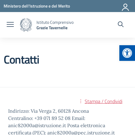
Vai ai contenuti
Vai al menu di navigazione
Vai al footer
Ministero dell'Istruzione e del Merito
Istituto Comprensivo
Grazie Tavernelle
Apr
Contatti
Stampa / Condividi
Indirizzo: Via Verga 2, 60128 Ancona
Centralino: +39 071 89 52 08 Email:
anic82000a@istruzione.it Posta elettronica
certificata (PEC): anic82000a@pec.istruzione.it