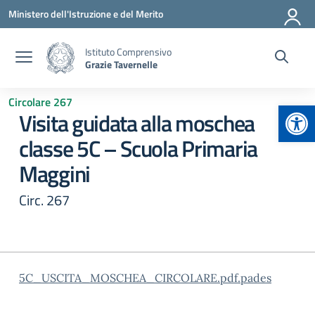
Vai ai contenuti
Vai al menu di navigazione
Vai al footer
Ministero dell'Istruzione e del Merito
Istituto Comprensivo
Grazie Tavernelle
Circolare 267
Apr
Visita guidata alla moschea
classe 5C – Scuola Primaria
Maggini
Circ. 267
5C_USCITA_MOSCHEA_CIRCOLARE.pdf.pades