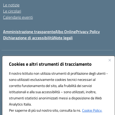
Le notizie
Le circolari
Calendario eventi
Amministrazione trasparente
Albo Online
Privacy Policy
Dichiarazione di accessibilità
Note legali
Indirizzo:
Via Verga 2, 60128 Ancona
Centralino:
Cookies e altri strumenti di tracciamento
+39 071 89 52 08
Email:
anic82000a@istruzione.it
Posta elettronica certificata (PEC):
anic82000a@pec.istruzione.it
Il nostro Istituto non utilizza strumenti di profilazione degli utenti -
Codice fiscale: 93084540421
sono utilizzati esclusivamente cookies tecnici necessari al
Codice meccanografico:
ANIC82000A
corretto funzionamento del sito, alla fruibilità dei servizi
Codice unico di fatturazione (CUF): UFF6L6
istituzionali e alla sua accessibilità – sono utilizzati, inoltre,
strumenti statistici anonimizzati messi a disposizione da Web
Analytics Italia.
Hosting & Powered by 3D Solution S.r.l.
Per saperne di più sul nostro sito, consulta la ns.
Cookie Policy.
Concept & Design by Designers Italia