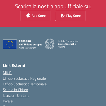
Scarica la nostra app ufficiale su:
App Store
Play Store
Istituto Comprensivo
Grazie Tavernelle
Ancona
— Visita la pagina iniziale della scuola
Link Esterni
MIUR
Ufficio Scolastico Regionale
Ufficio Scolastico Territoriale
Scuola in Chiaro
Iscrizioni On Line
Invalsi