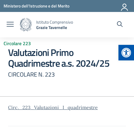
Vai ai contenuti
Vai al menu di navigazione
Vai al footer
Ministero dell'Istruzione e del Merito
Istituto Comprensivo
Grazie Tavernelle
Circolare 223
Apr
Valutazioni Primo
Quadrimestre a.s. 2024/25
CIRCOLARE N. 223
Circ._223_Valutazioni_I_quadrimestre