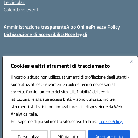
Le circolari
Calendario eventi
Amministrazione trasparente
Albo Online
Privacy Policy
Dichiarazione di accessibilità
Note legali
Indirizzo:
Via Verga 2, 60128 Ancona
Centralino:
Cookies e altri strumenti di tracciamento
+39 071 89 52 08
Email:
anic82000a@istruzione.it
Posta elettronica certificata (PEC):
anic82000a@pec.istruzione.it
Il nostro Istituto non utilizza strumenti di profilazione degli utenti -
Codice fiscale: 93084540421
sono utilizzati esclusivamente cookies tecnici necessari al
Codice meccanografico:
ANIC82000A
corretto funzionamento del sito, alla fruibilità dei servizi
Codice unico di fatturazione (CUF): UFF6L6
istituzionali e alla sua accessibilità – sono utilizzati, inoltre,
strumenti statistici anonimizzati messi a disposizione da Web
Analytics Italia.
Hosting & Powered by 3D Solution S.r.l.
Per saperne di più sul nostro sito, consulta la ns.
Cookie Policy.
Concept & Design by Designers Italia
Personalizza
Rifiuta tutto
Accettare tutto