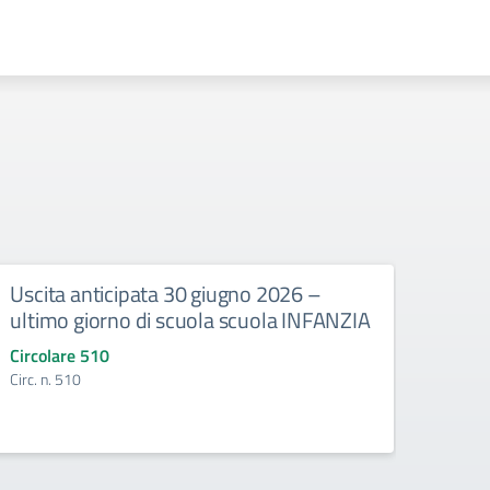
Uscita anticipata 30 giugno 2026 –
Abbi
ultimo giorno di scuola scuola INFANZIA
gli e
Circolare 510
Circo
Circ. n. 510
Circ. 