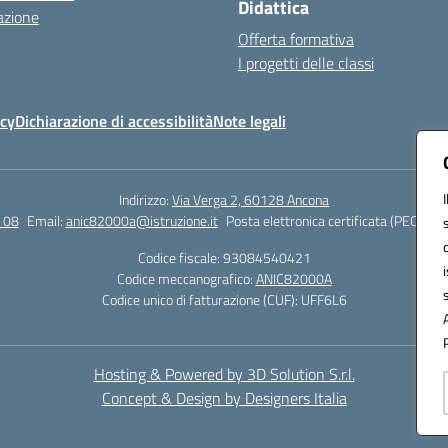
Didattica
azione
Offerta formativa
I progetti delle classi
icy
Dichiarazione di accessibilità
Note legali
Indirizzo:
Via Verga 2, 60128 Ancona
 08
Email:
anic82000a@istruzione.it
Posta elettronica certificata (PEC):
ani
Codice fiscale: 93084540421
Codice meccanografico:
ANIC82000A
Codice unico di fatturazione (CUF): UFF6L6
Hosting & Powered by 3D Solution S.r.l.
Concept & Design by Designers Italia