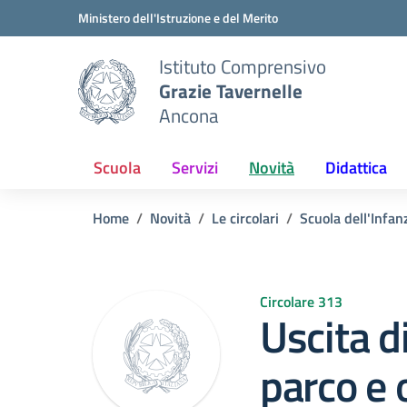
Vai ai contenuti
Vai al menu di navigazione
Vai al footer
Ministero dell'Istruzione e del Merito
Istituto Comprensivo
Grazie Tavernelle
Ancona
Scuola
Servizi
Novità
Didattica
Home
Novità
Le circolari
Scuola dell'Infan
Circolare 313
Uscita d
parco e o