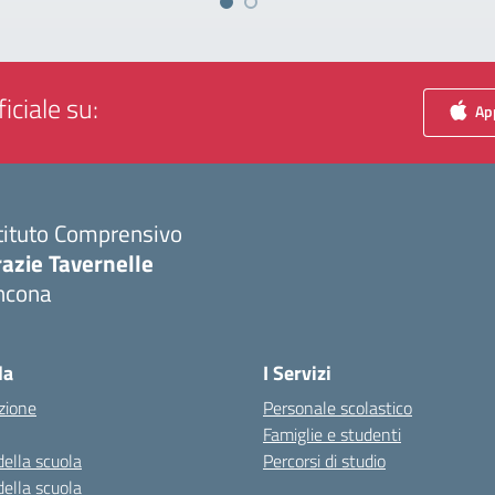
iciale su:
App
tituto Comprensivo
azie Tavernelle
ncona
Visita la pagina iniziale della scuola
la
I Servizi
zione
Personale scolastico
Famiglie e studenti
della scuola
Percorsi di studio
della scuola