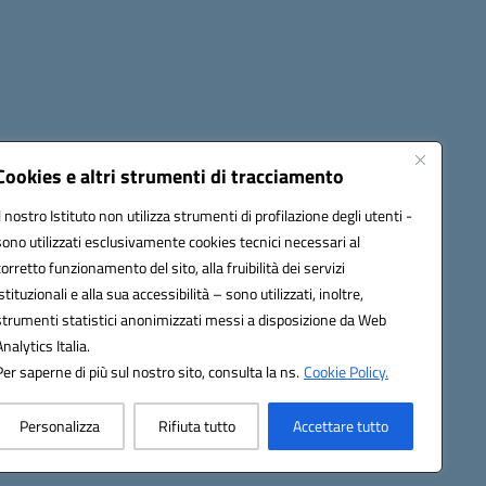
Cookies e altri strumenti di tracciamento
Il nostro Istituto non utilizza strumenti di profilazione degli utenti -
c82000a@pec.istruzione.it
sono utilizzati esclusivamente cookies tecnici necessari al
corretto funzionamento del sito, alla fruibilità dei servizi
istituzionali e alla sua accessibilità – sono utilizzati, inoltre,
strumenti statistici anonimizzati messi a disposizione da Web
Analytics Italia.
Per saperne di più sul nostro sito, consulta la ns.
Cookie Policy.
Personalizza
Rifiuta tutto
Accettare tutto