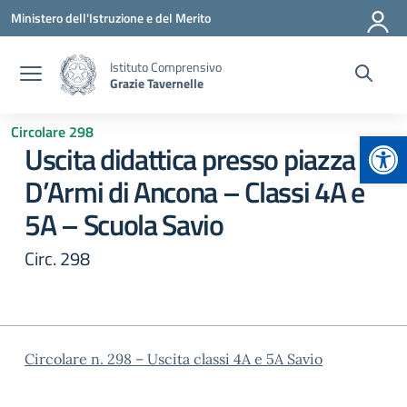
Vai ai contenuti
Vai al menu di navigazione
Vai al footer
Ministero dell'Istruzione e del Merito
Istituto Comprensivo
Grazie Tavernelle
Circolare 298
Apr
Uscita didattica presso piazza
D’Armi di Ancona – Classi 4A e
5A – Scuola Savio
Circ. 298
Circolare n. 298 – Uscita classi 4A e 5A Savio