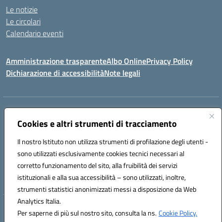
Le notizie
Le circolari
Calendario eventi
Amministrazione trasparente
Albo Online
Privacy Policy
Dichiarazione di accessibilità
Note legali
Indirizzo:
Via Verga 2, 60128 Ancona
Centralino:
Cookies e altri strumenti di tracciamento
+39 071 89 52 08
Email:
anic82000a@istruzione.it
Posta elettronica certificata (PEC):
anic82000a@pec.istruzione.it
Il nostro Istituto non utilizza strumenti di profilazione degli utenti -
Codice fiscale: 93084540421
sono utilizzati esclusivamente cookies tecnici necessari al
Codice meccanografico:
ANIC82000A
corretto funzionamento del sito, alla fruibilità dei servizi
Codice unico di fatturazione (CUF): UFF6L6
istituzionali e alla sua accessibilità – sono utilizzati, inoltre,
strumenti statistici anonimizzati messi a disposizione da Web
Analytics Italia.
Hosting & Powered by 3D Solution S.r.l.
Per saperne di più sul nostro sito, consulta la ns.
Cookie Policy.
Concept & Design by Designers Italia