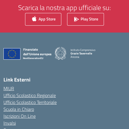
Scarica la nostra app ufficiale su:
App Store
Play Store
Istituto Comprensivo
Grazie Tavernelle
Ancona
— Visita la pagina iniziale della scuola
Link Esterni
MIUR
Ufficio Scolastico Regionale
Ufficio Scolastico Territoriale
Scuola in Chiaro
Iscrizioni On Line
Invalsi