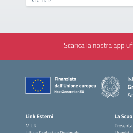
Circ. n. 517
Scarica la nostra app uff
Is
Gr
A
— 
Link Esterni
La Scuo
MIUR
Presenta
Ufficio Scolastico Regionale
I luoghi