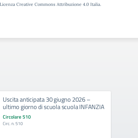
o Licenza Creative Commons Attribuzione 4.0 Italia.
Uscita anticipata 30 giugno 2026 –
Abbi
ultimo giorno di scuola scuola INFANZIA
gli e
Circolare 510
Circo
Circ. n. 510
Circ. 