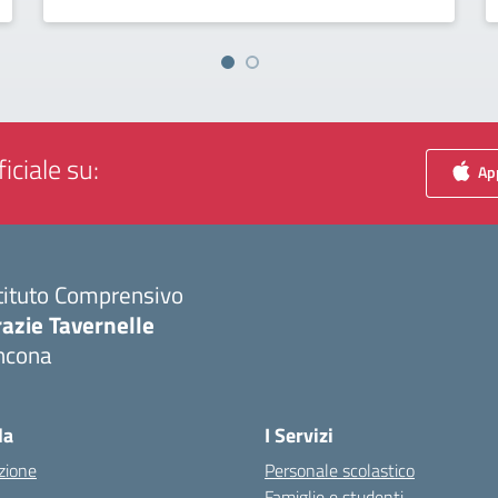
iciale su:
App
tituto Comprensivo
azie Tavernelle
ncona
Visita la pagina iniziale della scuola
la
I Servizi
zione
Personale scolastico
Famiglie e studenti