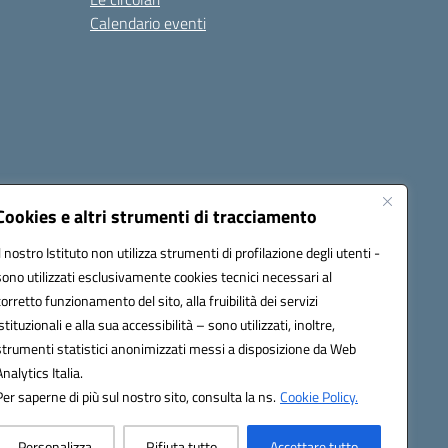
Calendario eventi
Cookies e altri strumenti di tracciamento
Il nostro Istituto non utilizza strumenti di profilazione degli utenti -
c82000a@pec.istruzione.it
sono utilizzati esclusivamente cookies tecnici necessari al
corretto funzionamento del sito, alla fruibilità dei servizi
istituzionali e alla sua accessibilità – sono utilizzati, inoltre,
strumenti statistici anonimizzati messi a disposizione da Web
Analytics Italia.
Per saperne di più sul nostro sito, consulta la ns.
Cookie Policy.
Personalizza
Rifiuta tutto
Accettare tutto