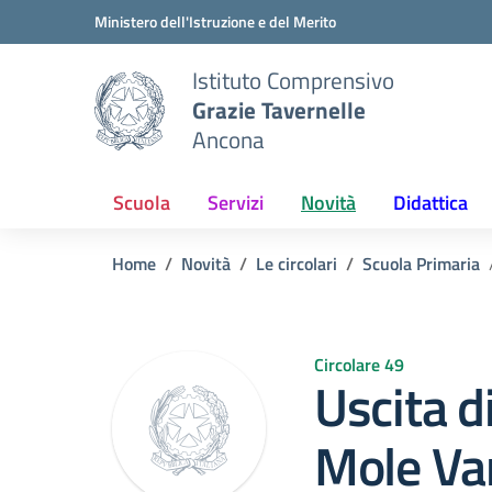
Vai ai contenuti
Vai al menu di navigazione
Vai al footer
Ministero dell'Istruzione e del Merito
Istituto Comprensivo
Grazie Tavernelle
Ancona
Scuola
Servizi
Novità
Didattica
Home
Novità
Le circolari
Scuola Primaria
Circolare 49
Uscita di
Mole Van