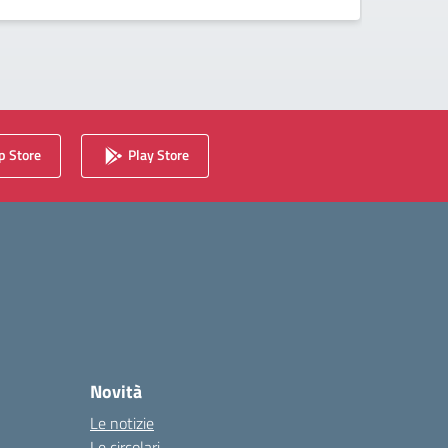
 Store
Play Store
Novità
Le notizie
Le circolari