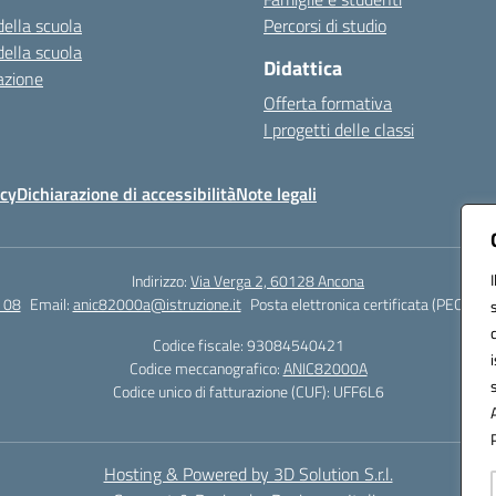
della scuola
Percorsi di studio
della scuola
Didattica
azione
Offerta formativa
I progetti delle classi
icy
Dichiarazione di accessibilità
Note legali
Indirizzo:
Via Verga 2, 60128 Ancona
 08
Email:
anic82000a@istruzione.it
Posta elettronica certificata (PEC):
ani
Codice fiscale: 93084540421
Codice meccanografico:
ANIC82000A
Codice unico di fatturazione (CUF): UFF6L6
Hosting & Powered by 3D Solution S.r.l.