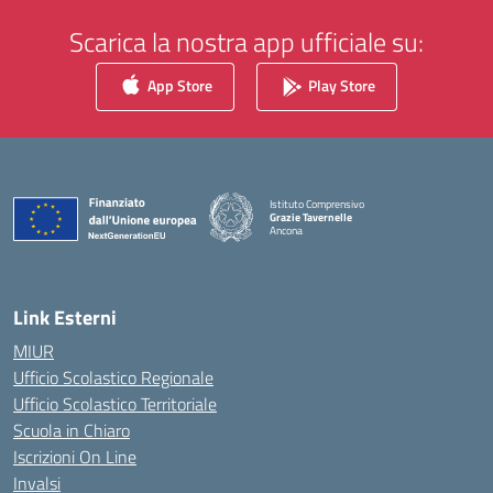
Scarica la nostra app ufficiale su:
App Store
Play Store
Istituto Comprensivo
Grazie Tavernelle
Ancona
— Visita la pagina iniziale della scuola
Link Esterni
MIUR
Ufficio Scolastico Regionale
Ufficio Scolastico Territoriale
Scuola in Chiaro
Iscrizioni On Line
Invalsi