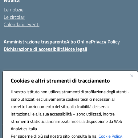
Novità
Le notizie
Le circolari
Calendario eventi
Amministrazione trasparente
Albo Online
Privacy Policy
Dichiarazione di accessibilità
Note legali
Indirizzo:
Via Verga 2, 60128 Ancona
Centralino:
Cookies e altri strumenti di tracciamento
+39 071 89 52 08
Email:
anic82000a@istruzione.it
Posta elettronica certificata (PEC):
anic82000a@pec.istruzione.it
Il nostro Istituto non utilizza strumenti di profilazione degli utenti -
Codice fiscale: 93084540421
sono utilizzati esclusivamente cookies tecnici necessari al
Codice meccanografico:
ANIC82000A
corretto funzionamento del sito, alla fruibilità dei servizi
Codice unico di fatturazione (CUF): UFF6L6
istituzionali e alla sua accessibilità – sono utilizzati, inoltre,
strumenti statistici anonimizzati messi a disposizione da Web
Analytics Italia.
Hosting & Powered by 3D Solution S.r.l.
Per saperne di più sul nostro sito, consulta la ns.
Cookie Policy.