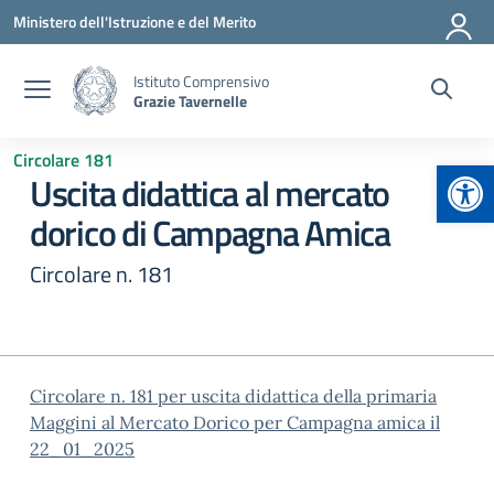
Vai ai contenuti
Vai al menu di navigazione
Vai al footer
Ministero dell'Istruzione e del Merito
Istituto Comprensivo
Grazie Tavernelle
Circolare 181
Apr
Uscita didattica al mercato
dorico di Campagna Amica
Circolare n. 181
Circolare n. 181 per uscita didattica della primaria
Maggini al Mercato Dorico per Campagna amica il
22_01_2025