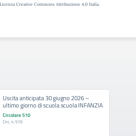
o Licenza Creative Commons Attribuzione 4.0 Italia.
Uscita anticipata 30 giugno 2026 –
Abbi
ultimo giorno di scuola scuola INFANZIA
gli e
Circolare 510
Circo
Circ. n. 510
Circ. 