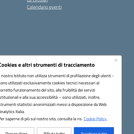
Calendario eventi
Cookies e altri strumenti di tracciamento
Il nostro Istituto non utilizza strumenti di profilazione degli utenti -
c82000a@pec.istruzione.it
sono utilizzati esclusivamente cookies tecnici necessari al
corretto funzionamento del sito, alla fruibilità dei servizi
istituzionali e alla sua accessibilità – sono utilizzati, inoltre,
strumenti statistici anonimizzati messi a disposizione da Web
Analytics Italia.
Per saperne di più sul nostro sito, consulta la ns.
Cookie Policy.
Personalizza
Rifiuta tutto
Accettare tutto