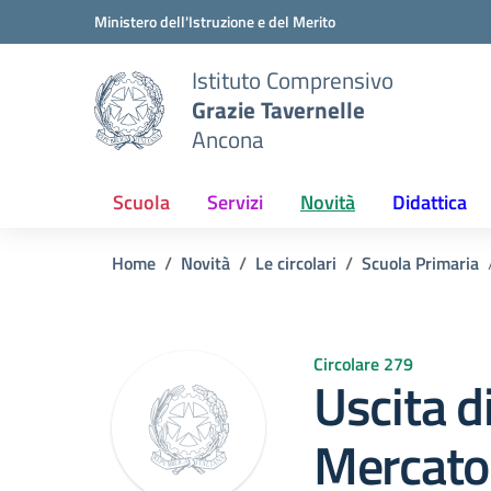
Vai ai contenuti
Vai al menu di navigazione
Vai al footer
Ministero dell'Istruzione e del Merito
Istituto Comprensivo
Grazie Tavernelle
Ancona
Scuola
Servizi
Novità
Didattica
Home
Novità
Le circolari
Scuola Primaria
Circolare 279
Uscita di
Mercato 