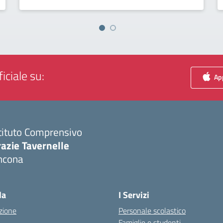
iciale su:
App
tituto Comprensivo
azie Tavernelle
ncona
Visita la pagina iniziale della scuola
la
I Servizi
zione
Personale scolastico
Famiglie e studenti