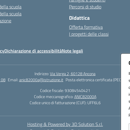
della scuola
Percorsi di studio
della scuola
Didattica
azione
Offerta formativa
I progetti delle classi
icy
Dichiarazione di accessibilità
Note legali
Indirizzo:
Via Verga 2, 60128 Ancona
 08
Email:
anic82000a@istruzione.it
Posta elettronica certificata (PEC):
ani
Codice fiscale: 93084540421
Codice meccanografico:
ANIC82000A
Codice unico di fatturazione (CUF): UFF6L6
Hosting & Powered by 3D Solution S.r.l.