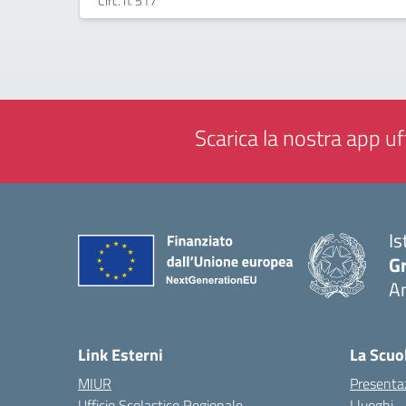
Circ. n. 517
Scarica la nostra app uff
Is
Gr
A
— 
Link Esterni
La Scuo
MIUR
Presenta
Ufficio Scolastico Regionale
I luoghi