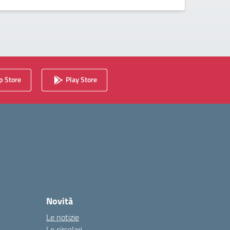
 Store
Play Store
Novità
Le notizie
Le circolari