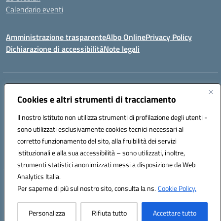
Calendario eventi
Amministrazione trasparente
Albo Online
Privacy Policy
Dichiarazione di accessibilità
Note legali
Indirizzo:
Via Verga 2, 60128 Ancona
Centralino:
Cookies e altri strumenti di tracciamento
+39 071 89 52 08
Email:
anic82000a@istruzione.it
Posta elettronica certificata (PEC):
anic82000a@pec.istruzione.it
Il nostro Istituto non utilizza strumenti di profilazione degli utenti -
Codice fiscale: 93084540421
sono utilizzati esclusivamente cookies tecnici necessari al
Codice meccanografico:
ANIC82000A
corretto funzionamento del sito, alla fruibilità dei servizi
Codice unico di fatturazione (CUF): UFF6L6
istituzionali e alla sua accessibilità – sono utilizzati, inoltre,
strumenti statistici anonimizzati messi a disposizione da Web
Analytics Italia.
Hosting & Powered by 3D Solution S.r.l.
Per saperne di più sul nostro sito, consulta la ns.
Cookie Policy.
Concept & Design by Designers Italia
Personalizza
Rifiuta tutto
Accettare tutto