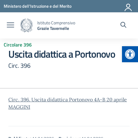
Vai ai contenuti
Vai al menu di navigazione
Vai al footer
Ministero dell'Istruzione e del Merito
Istituto Comprensivo
Grazie Tavernelle
Circolare 396
Apr
Uscita didattica a Portonovo
Circ. 396
Circ. 396. Uscita didattica Portonovo 4A-B 20 aprile
MAGGINI