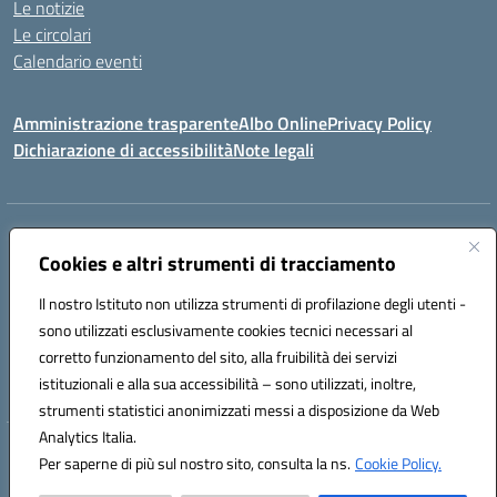
Le notizie
Le circolari
Calendario eventi
Amministrazione trasparente
Albo Online
Privacy Policy
Dichiarazione di accessibilità
Note legali
Indirizzo:
Via Verga 2, 60128 Ancona
Centralino:
Cookies e altri strumenti di tracciamento
+39 071 89 52 08
Email:
anic82000a@istruzione.it
Posta elettronica certificata (PEC):
anic82000a@pec.istruzione.it
Il nostro Istituto non utilizza strumenti di profilazione degli utenti -
Codice fiscale: 93084540421
sono utilizzati esclusivamente cookies tecnici necessari al
Codice meccanografico:
ANIC82000A
corretto funzionamento del sito, alla fruibilità dei servizi
Codice unico di fatturazione (CUF): UFF6L6
istituzionali e alla sua accessibilità – sono utilizzati, inoltre,
strumenti statistici anonimizzati messi a disposizione da Web
Analytics Italia.
Hosting & Powered by 3D Solution S.r.l.
Per saperne di più sul nostro sito, consulta la ns.
Cookie Policy.
Concept & Design by Designers Italia