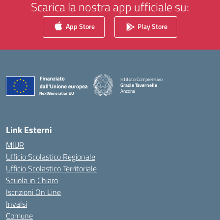
Scarica la nostra app ufficiale su:
App Store
Play Store
Istituto Comprensivo
Grazie Tavernelle
Ancona
— Visita la pagina iniziale della scuola
Link Esterni
MIUR
Ufficio Scolastico Regionale
Ufficio Scolastico Territoriale
Scuola in Chiaro
Iscrizioni On Line
Invalsi
Comune