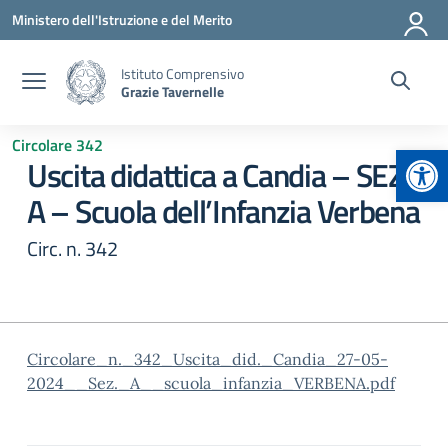
Vai ai contenuti
Vai al menu di navigazione
Vai al footer
Ministero dell'Istruzione e del Merito
Istituto Comprensivo
Grazie Tavernelle
Circolare 342
Apr
Uscita didattica a Candia – SEZ.
A – Scuola dell’Infanzia Verbena
Circ. n. 342
Circolare_n._342_Uscita_did._Candia_27-05-
2024__Sez._A__scuola_infanzia_VERBENA.pdf