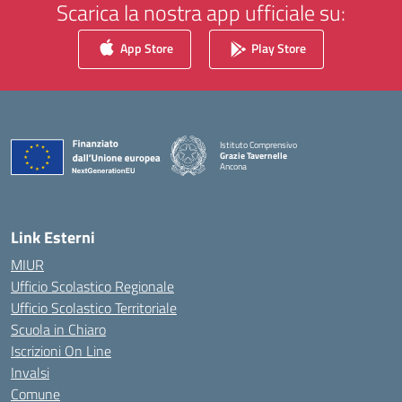
Scarica la nostra app ufficiale su:
App Store
Play Store
Istituto Comprensivo
Grazie Tavernelle
Ancona
— Visita la pagina iniziale della scuola
Link Esterni
MIUR
Ufficio Scolastico Regionale
Ufficio Scolastico Territoriale
Scuola in Chiaro
Iscrizioni On Line
Invalsi
Comune