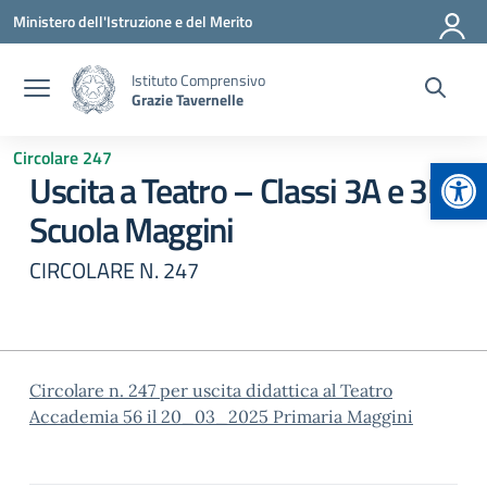
Vai ai contenuti
Vai al menu di navigazione
Vai al footer
Ministero dell'Istruzione e del Merito
Istituto Comprensivo
Grazie Tavernelle
Circolare 247
Apr
Uscita a Teatro – Classi 3A e 3B
Scuola Maggini
CIRCOLARE N. 247
Circolare n. 247 per uscita didattica al Teatro
Accademia 56 il 20_03_2025 Primaria Maggini