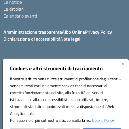
Le notizie
Le circolari
Calendario eventi
Amministrazione trasparente
Albo Online
Privacy Policy
Dichiarazione di accessibilità
Note legali
Indirizzo:
Via Verga 2, 60128 Ancona
Centralino:
Cookies e altri strumenti di tracciamento
+39 071 89 52 08
Email:
anic82000a@istruzione.it
Posta elettronica certificata (PEC):
anic82000a@pec.istruzione.it
Il nostro Istituto non utilizza strumenti di profilazione degli utenti -
Codice fiscale: 93084540421
sono utilizzati esclusivamente cookies tecnici necessari al
Codice meccanografico:
ANIC82000A
corretto funzionamento del sito, alla fruibilità dei servizi
Codice unico di fatturazione (CUF): UFF6L6
istituzionali e alla sua accessibilità – sono utilizzati, inoltre,
strumenti statistici anonimizzati messi a disposizione da Web
Analytics Italia.
Hosting & Powered by 3D Solution S.r.l.
Per saperne di più sul nostro sito, consulta la ns.
Cookie Policy.
Concept & Design by Designers Italia