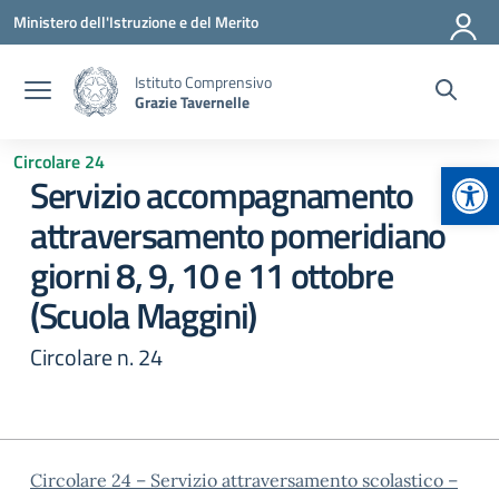
Vai ai contenuti
Vai al menu di navigazione
Vai al footer
Ministero dell'Istruzione e del Merito
Istituto Comprensivo
Grazie Tavernelle
Circolare 24
Apr
Servizio accompagnamento
attraversamento pomeridiano
giorni 8, 9, 10 e 11 ottobre
(Scuola Maggini)
Circolare n. 24
Circolare 24 – Servizio attraversamento scolastico –