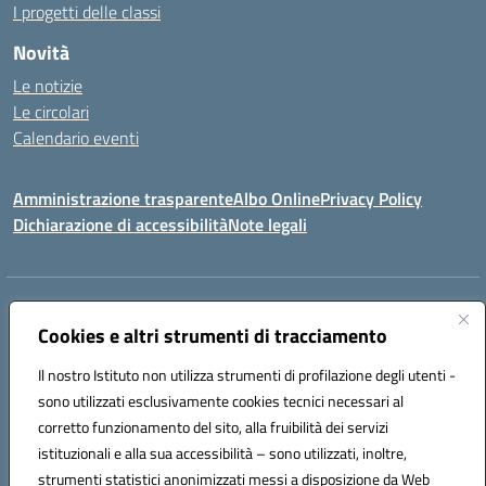
I progetti delle classi
Novità
Le notizie
Le circolari
Calendario eventi
Amministrazione trasparente
Albo Online
Privacy Policy
Dichiarazione di accessibilità
Note legali
Indirizzo:
Via Verga 2, 60128 Ancona
Centralino:
Cookies e altri strumenti di tracciamento
+39 071 89 52 08
Email:
anic82000a@istruzione.it
Posta elettronica certificata (PEC):
anic82000a@pec.istruzione.it
Il nostro Istituto non utilizza strumenti di profilazione degli utenti -
Codice fiscale: 93084540421
sono utilizzati esclusivamente cookies tecnici necessari al
Codice meccanografico:
ANIC82000A
corretto funzionamento del sito, alla fruibilità dei servizi
Codice unico di fatturazione (CUF): UFF6L6
istituzionali e alla sua accessibilità – sono utilizzati, inoltre,
strumenti statistici anonimizzati messi a disposizione da Web