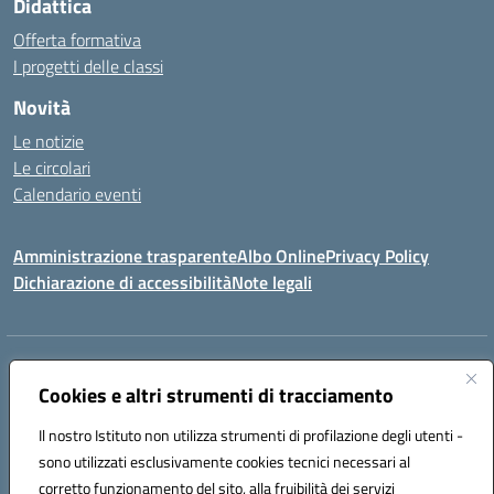
Didattica
Offerta formativa
I progetti delle classi
Novità
Le notizie
Le circolari
Calendario eventi
Amministrazione trasparente
Albo Online
Privacy Policy
Dichiarazione di accessibilità
Note legali
Indirizzo:
Via Verga 2, 60128 Ancona
Centralino:
Cookies e altri strumenti di tracciamento
+39 071 89 52 08
Email:
anic82000a@istruzione.it
Posta elettronica certificata (PEC):
anic82000a@pec.istruzione.it
Il nostro Istituto non utilizza strumenti di profilazione degli utenti -
Codice fiscale: 93084540421
sono utilizzati esclusivamente cookies tecnici necessari al
Codice meccanografico:
ANIC82000A
corretto funzionamento del sito, alla fruibilità dei servizi