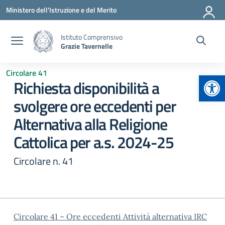
Vai ai contenuti
Vai al menu di navigazione
Vai al footer
Ministero dell'Istruzione e del Merito
Istituto Comprensivo
Grazie Tavernelle
Circolare 41
Apr
Richiesta disponibilità a
svolgere ore eccedenti per
Alternativa alla Religione
Cattolica per a.s. 2024-25
Circolare n. 41
Circolare 41 – Ore eccedenti Attività alternativa IRC