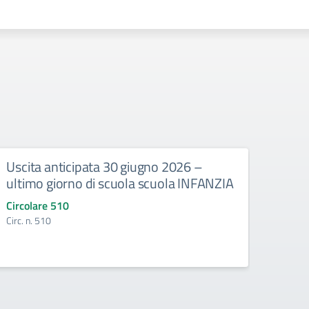
Uscita anticipata 30 giugno 2026 –
Abbi
ultimo giorno di scuola scuola INFANZIA
gli e
Circolare 510
Circo
Circ. n. 510
Circ. 