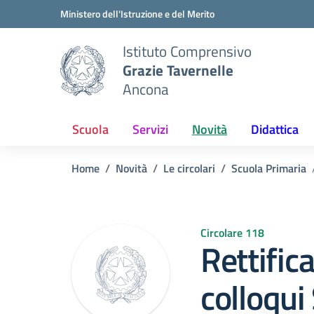
Vai ai contenuti
Vai al menu di navigazione
Vai al footer
Ministero dell'Istruzione e del Merito
Istituto Comprensivo
Grazie Tavernelle
Ancona
Scuola
Servizi
Novità
Didattica
Home
Novità
Le circolari
Scuola Primaria
Circolare 118
Rettific
colloqui