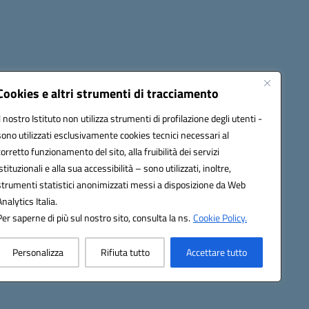
Cookies e altri strumenti di tracciamento
Il nostro Istituto non utilizza strumenti di profilazione degli utenti -
c82000a@pec.istruzione.it
sono utilizzati esclusivamente cookies tecnici necessari al
corretto funzionamento del sito, alla fruibilità dei servizi
istituzionali e alla sua accessibilità – sono utilizzati, inoltre,
strumenti statistici anonimizzati messi a disposizione da Web
Analytics Italia.
Per saperne di più sul nostro sito, consulta la ns.
Cookie Policy.
Personalizza
Rifiuta tutto
Accettare tutto