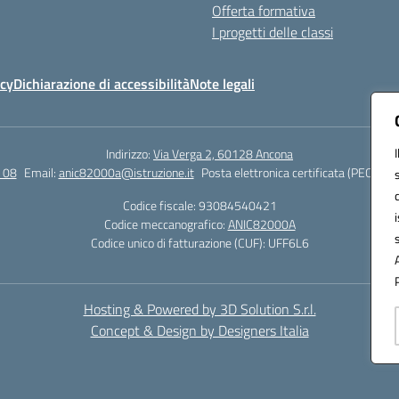
Offerta formativa
I progetti delle classi
icy
Dichiarazione di accessibilità
Note legali
Indirizzo:
Via Verga 2, 60128 Ancona
 08
Email:
anic82000a@istruzione.it
Posta elettronica certificata (PEC):
ani
Codice fiscale: 93084540421
Codice meccanografico:
ANIC82000A
Codice unico di fatturazione (CUF): UFF6L6
Hosting & Powered by 3D Solution S.r.l.
Concept & Design by Designers Italia