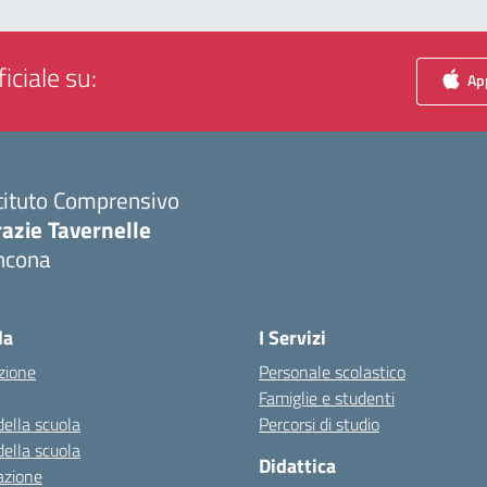
iciale su:
App
tituto Comprensivo
azie Tavernelle
ncona
Visita la pagina iniziale della scuola
la
I Servizi
zione
Personale scolastico
Famiglie e studenti
della scuola
Percorsi di studio
della scuola
Didattica
azione