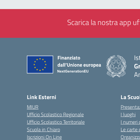
Scarica la nostra app uff
Is
Gr
A
— 
Link Esterni
La Scuo
MIUR
Presenta
Ufficio Scolastico Regionale
I luoghi
Ufficio Scolastico Territoriale
I numeri 
Scuola in Chiaro
Le carte 
Iscrizioni On Line
Organizz