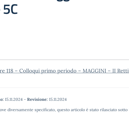
 5C
re 118 – Colloqui primo periodo – MAGGINI – II Retti
o:
15.11.2024
-
Revisione:
15.11.2024
ove diversamente specificato, questo articolo è stato rilasciato sott