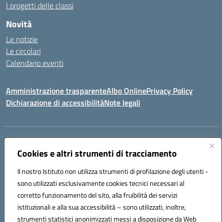
I progetti delle classi
Novità
Le notizie
Le circolari
Calendario eventi
Amministrazione trasparente
Albo Online
Privacy Policy
Dichiarazione di accessibilità
Note legali
Indirizzo:
Via Verga 2, 60128 Ancona
Centralino:
Cookies e altri strumenti di tracciamento
+39 071 89 52 08
Email:
anic82000a@istruzione.it
Posta elettronica certificata (PEC):
anic82000a@pec.istruzione.it
Il nostro Istituto non utilizza strumenti di profilazione degli utenti -
Codice fiscale: 93084540421
sono utilizzati esclusivamente cookies tecnici necessari al
Codice meccanografico:
ANIC82000A
corretto funzionamento del sito, alla fruibilità dei servizi
Codice unico di fatturazione (CUF): UFF6L6
istituzionali e alla sua accessibilità – sono utilizzati, inoltre,
strumenti statistici anonimizzati messi a disposizione da Web