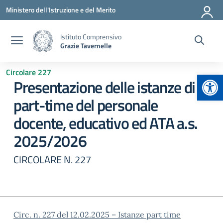
Vai ai contenuti
Vai al menu di navigazione
Vai al footer
Ministero dell'Istruzione e del Merito
Istituto Comprensivo
Grazie Tavernelle
Circolare 227
Apr
Presentazione delle istanze di
part-time del personale
docente, educativo ed ATA a.s.
2025/2026
CIRCOLARE N. 227
Circ. n. 227 del 12.02.2025 – Istanze part time