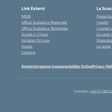
Link Esterni
La Scuo
MIUR
Presenta
Ufficio Scolastico Regionale
I luoghi
Ufficio Scolastico Territoriale
I numeri 
Scuola in Chiaro
Le carte 
Iscrizioni On Line
Organizz
Invalsi
La storia
Comune
Amministrazione trasparente
Albo Online
Privacy Pol
Centralino:
+39 071 89 52