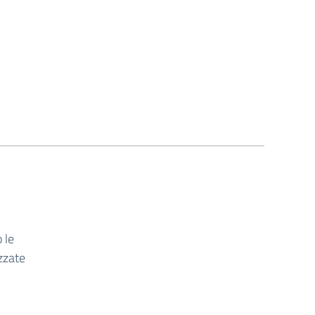
 le
izzate