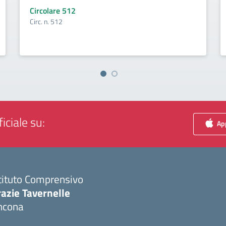
Circolare 512
Circ. n. 512
iciale su:
App
tituto Comprensivo
azie Tavernelle
ncona
Visita la pagina iniziale della scuola