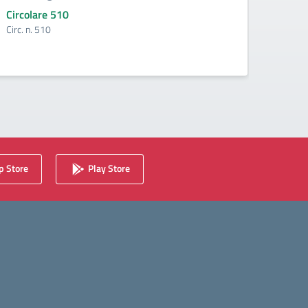
Circolare 510
Circo
Circ. n. 510
Circ. 
 Store
Play Store