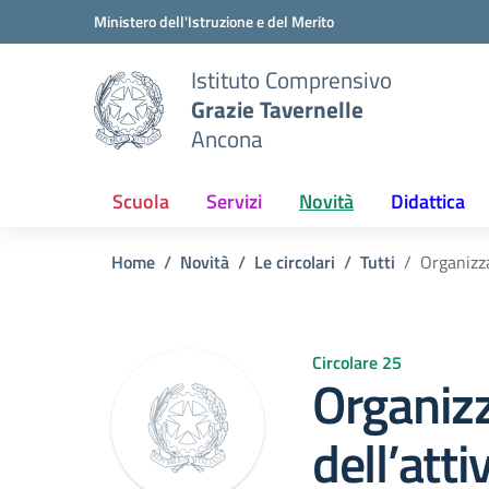
Vai ai contenuti
Vai al menu di navigazione
Vai al footer
Ministero dell'Istruzione e del Merito
Istituto Comprensivo
Grazie Tavernelle
Ancona
Scuola
Servizi
Novità
Didattica
Home
Novità
Le circolari
Tutti
Organizza
Circolare 25
Organiz
dell’atti