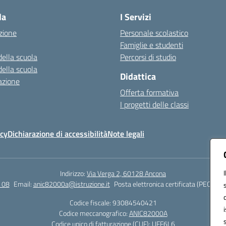
la
I Servizi
zione
Personale scolastico
Famiglie e studenti
della scuola
Percorsi di studio
della scuola
Didattica
azione
Offerta formativa
I progetti delle classi
icy
Dichiarazione di accessibilità
Note legali
Indirizzo:
Via Verga 2, 60128 Ancona
 08
Email:
anic82000a@istruzione.it
Posta elettronica certificata (PEC):
ani
Codice fiscale: 93084540421
Codice meccanografico:
ANIC82000A
Codice unico di fatturazione (CUF): UFF6L6