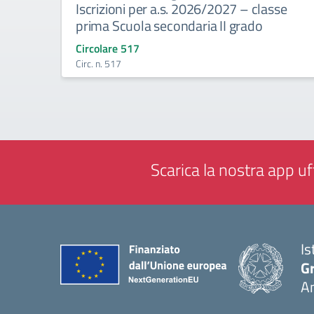
Iscrizioni per a.s. 2026/2027 – classe
prima Scuola secondaria II grado
Circolare 517
Circ. n. 517
Scarica la nostra app uff
Is
Gr
A
— 