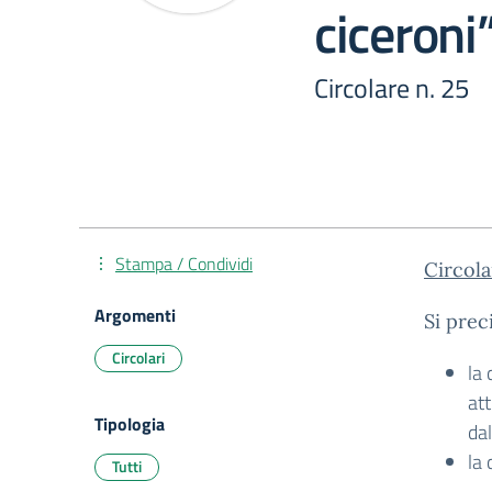
ciceroni
Circolare n. 25
Stampa / Condividi
Circola
Argomenti
Si prec
Circolari
la 
att
Tipologia
dal
la 
Tutti