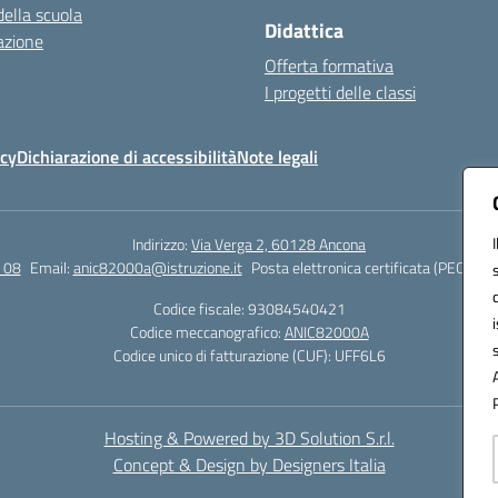
della scuola
Didattica
azione
Offerta formativa
I progetti delle classi
icy
Dichiarazione di accessibilità
Note legali
Indirizzo:
Via Verga 2, 60128 Ancona
 08
Email:
anic82000a@istruzione.it
Posta elettronica certificata (PEC):
ani
Codice fiscale: 93084540421
Codice meccanografico:
ANIC82000A
Codice unico di fatturazione (CUF): UFF6L6
Hosting & Powered by 3D Solution S.r.l.
Concept & Design by Designers Italia