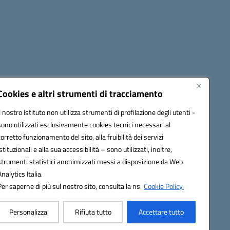
Cookies e altri strumenti di tracciamento
Il nostro Istituto non utilizza strumenti di profilazione degli utenti -
c82000a@pec.istruzione.it
sono utilizzati esclusivamente cookies tecnici necessari al
corretto funzionamento del sito, alla fruibilità dei servizi
istituzionali e alla sua accessibilità – sono utilizzati, inoltre,
strumenti statistici anonimizzati messi a disposizione da Web
Analytics Italia.
Per saperne di più sul nostro sito, consulta la ns.
Cookie Policy.
Personalizza
Rifiuta tutto
Accettare tutto