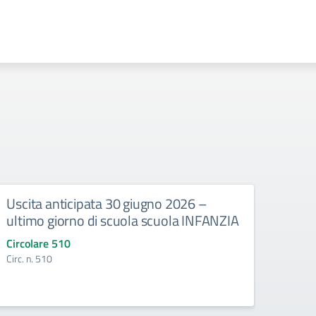
Uscita anticipata 30 giugno 2026 –
Abbi
ultimo giorno di scuola scuola INFANZIA
gli e
Circolare 510
Circo
Circ. n. 510
Circ. 