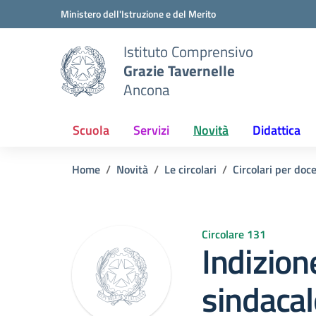
Vai ai contenuti
Vai al menu di navigazione
Vai al footer
Ministero dell'Istruzione e del Merito
Istituto Comprensivo
Grazie Tavernelle
Ancona
Scuola
Servizi
Novità
Didattica
Home
Novità
Le circolari
Circolari per doc
Circolare 131
Indizio
sindacal