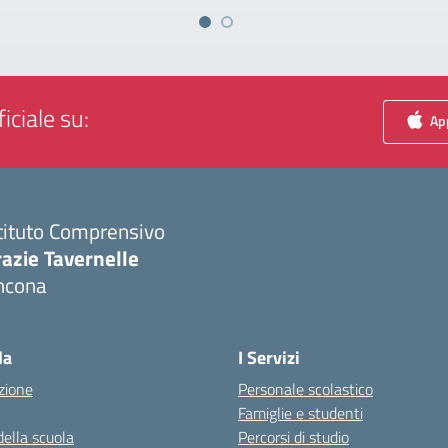
iciale su:
App
tituto Comprensivo
azie Tavernelle
ncona
Visita la pagina iniziale della scuola
la
I Servizi
zione
Personale scolastico
Famiglie e studenti
della scuola
Percorsi di studio