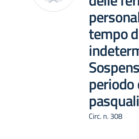
delle fer
persona
tempo d
indeter
Sospensi
periodo 
pasquali
Circ. n. 308