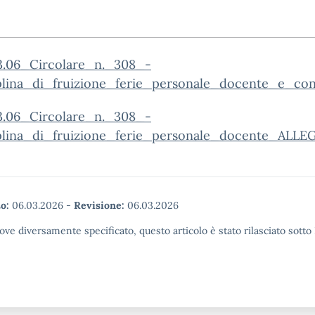
3.06_Circolare_n._308_-
plina_di_fruizione_ferie_personale_docente_e_co
3.06_Circolare_n._308_-
plina_di_fruizione_ferie_personale_docente_ALL
o:
06.03.2026
-
Revisione:
06.03.2026
ove diversamente specificato, questo articolo è stato rilasciato sott