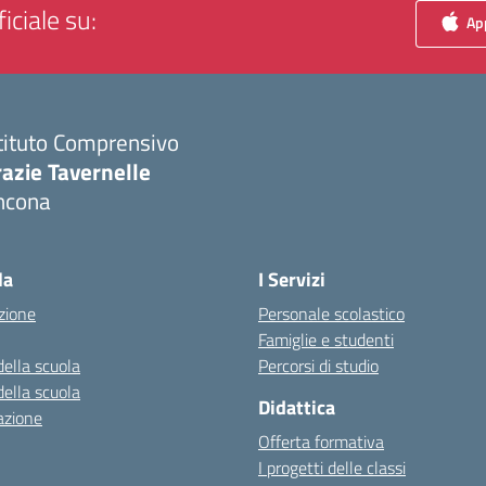
iciale su:
App
tituto Comprensivo
azie Tavernelle
ncona
Visita la pagina iniziale della scuola
la
I Servizi
zione
Personale scolastico
Famiglie e studenti
della scuola
Percorsi di studio
della scuola
Didattica
azione
Offerta formativa
I progetti delle classi