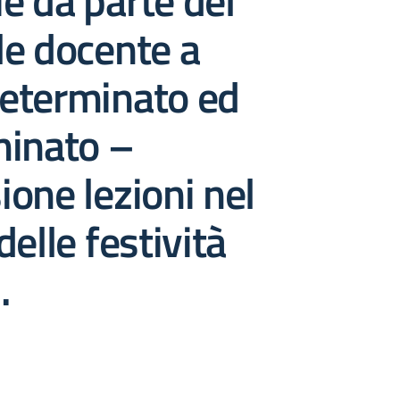
ie da parte del
le docente a
eterminato ed
minato –
one lezioni nel
delle festività
.