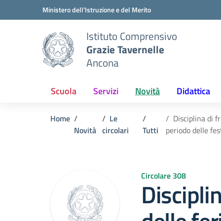
Vai ai contenuti
Vai al menu di navigazione
Vai al footer
Ministero dell'Istruzione e del Merito
Istituto Comprensivo
Grazie Tavernelle
Ancona
Scuola
Servizi
Novità
Didattica
Home
Le
Disciplina di 
Novità
circolari
Tutti
periodo delle fes
Circolare 308
Disciplin