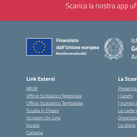
Scarica la nostra app uff
Is
Gr
A
— 
Link Esterni
La Scuo
MIUR
Presenta
Ufficio Scolastico Regionale
I luoghi
Ufficio Scolastico Territoriale
I numeri 
Scuola in Chiaro
Le carte 
Iscrizioni On Line
Organizz
Invalsi
La storia
Comune