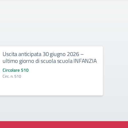
Uscita anticipata 30 giugno 2026 –
Abbi
ultimo giorno di scuola scuola INFANZIA
gli e
Circolare 510
Circo
Circ. n. 510
Circ. 