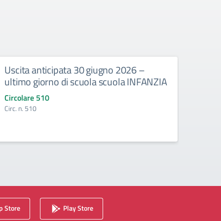
Uscita anticipata 30 giugno 2026 –
Abbi
ultimo giorno di scuola scuola INFANZIA
gli e
Circolare 510
Circo
Circ. n. 510
Circ. 
 Store
Play Store