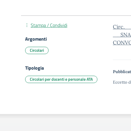
Stampa / Condividi
Circ._
__SNA
Argomenti
CONVO
Circolari
Tipologia
Pubblicat
Circolari per docenti e personale ATA
Eccetto d