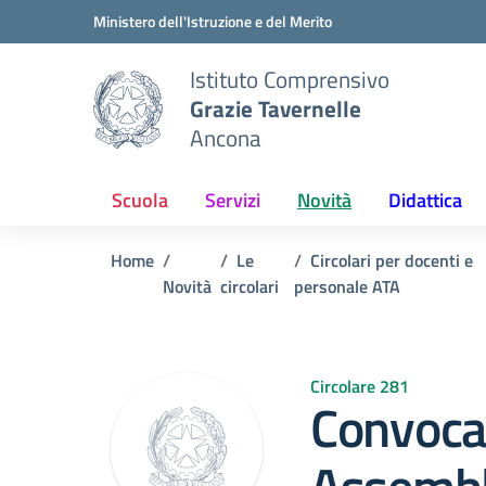
Vai ai contenuti
Vai al menu di navigazione
Vai al footer
Ministero dell'Istruzione e del Merito
Istituto Comprensivo
Grazie Tavernelle
Ancona
Scuola
Servizi
Novità
Didattica
Home
Le
Circolari per docenti e
Novità
circolari
personale ATA
Circolare 281
Convoca