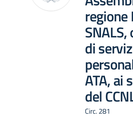
Assembl
regione
SNALS, o
di serviz
persona
ATA, ai s
del CCN
Circ. 281