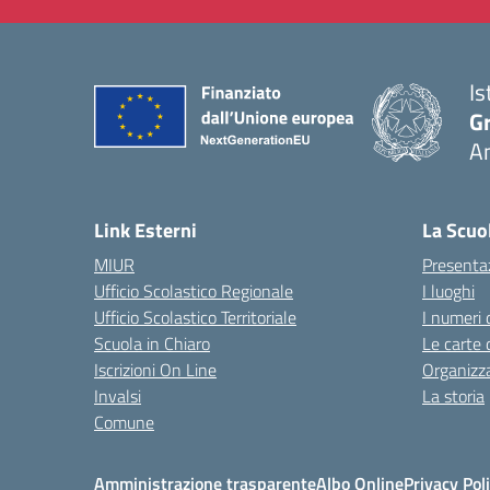
Is
Gr
A
— 
Link Esterni
La Scuo
MIUR
Presenta
Ufficio Scolastico Regionale
I luoghi
Ufficio Scolastico Territoriale
I numeri 
Scuola in Chiaro
Le carte 
Iscrizioni On Line
Organizz
Invalsi
La storia
Comune
Amministrazione trasparente
Albo Online
Privacy Pol