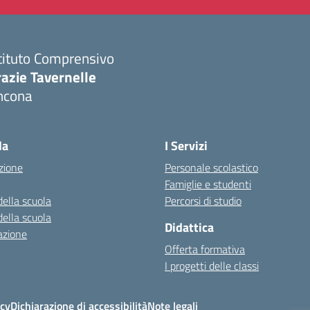
tituto Comprensivo
azie Tavernelle
ncona
Visita la pagina iniziale della scuola
la
I Servizi
zione
Personale scolastico
Famiglie e studenti
della scuola
Percorsi di studio
della scuola
Didattica
azione
Offerta formativa
I progetti delle classi
icy
Dichiarazione di accessibilità
Note legali