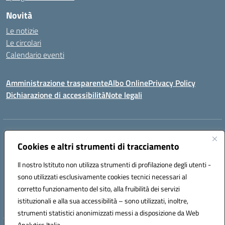
Novità
Le notizie
Le circolari
Calendario eventi
Amministrazione trasparente
Albo Online
Privacy Policy
Dichiarazione di accessibilità
Note legali
Indirizzo:
Via Verga 2, 60128 Ancona
Centralino:
Cookies e altri strumenti di tracciamento
+39 071 89 52 08
Email:
anic82000a@istruzione.it
Posta elettronica certificata (PEC):
anic82000a@pec.istruzione.it
Il nostro Istituto non utilizza strumenti di profilazione degli utenti -
Codice fiscale: 93084540421
sono utilizzati esclusivamente cookies tecnici necessari al
Codice meccanografico:
ANIC82000A
corretto funzionamento del sito, alla fruibilità dei servizi
Codice unico di fatturazione (CUF): UFF6L6
istituzionali e alla sua accessibilità – sono utilizzati, inoltre,
strumenti statistici anonimizzati messi a disposizione da Web
Analytics Italia.