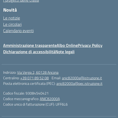
I progetti delle classi
Novità
Le notizie
Le circolari
Calendario eventi
Amministrazione trasparente
Albo Online
Privacy Policy
Dichiarazione di accessibilità
Note legali
Indirizzo:
Via Verga 2, 60128 Ancona
Centralino:
+39 071 89 52 08
Email:
anic82000a@istruzione.it
Posta elettronica certificata (PEC):
anic82000a@pec.istruzione.it
Codice fiscale: 93084540421
Codice meccanografico:
ANIC82000A
Codice unico di fatturazione (CUF): UFF6L6