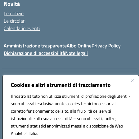
Novità
Le notizie
Le circolari
Calendario eventi
Amministrazione trasparente
Albo Online
Privacy Policy
Dichiarazione di accessibilità
Note legali
Indirizzo:
Via Verga 2, 60128 Ancona
Centralino:
Cookies e altri strumenti di tracciamento
+39 071 89 52 08
Email:
anic82000a@istruzione.it
Posta elettronica certificata (PEC):
anic82000a@pec.istruzione.it
Il nostro Istituto non utilizza strumenti di profilazione degli utenti -
Codice fiscale: 93084540421
sono utilizzati esclusivamente cookies tecnici necessari al
Codice meccanografico:
ANIC82000A
corretto funzionamento del sito, alla fruibilità dei servizi
Codice unico di fatturazione (CUF): UFF6L6
istituzionali e alla sua accessibilità – sono utilizzati, inoltre,
strumenti statistici anonimizzati messi a disposizione da Web
Analytics Italia.
Hosting & Powered by 3D Solution S.r.l.