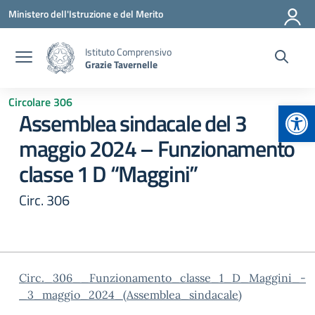
Vai ai contenuti
Vai al menu di navigazione
Vai al footer
Ministero dell'Istruzione e del Merito
Istituto Comprensivo
Grazie Tavernelle
Circolare 306
Apr
Assemblea sindacale del 3
maggio 2024 – Funzionamento
classe 1 D “Maggini”
Circ. 306
Circ._306__Funzionamento_classe_1_D_Maggini_-
_3_maggio_2024_(Assemblea_sindacale)