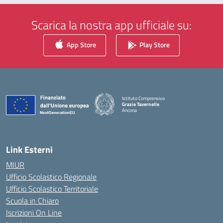
Scarica la nostra app ufficiale su:
App Store
Play Store
Istituto Comprensivo
Grazie Tavernelle
Ancona
— Visita la pagina iniziale della scuola
Link Esterni
MIUR
Ufficio Scolastico Regionale
Ufficio Scolastico Territoriale
Scuola in Chiaro
Iscrizioni On Line