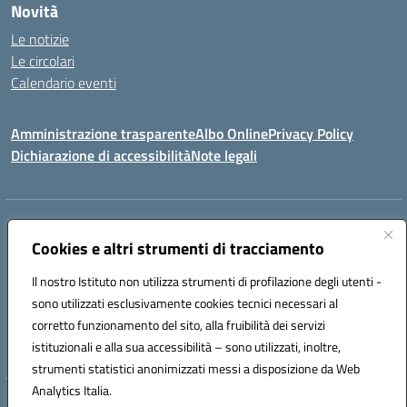
Novità
Le notizie
Le circolari
Calendario eventi
Amministrazione trasparente
Albo Online
Privacy Policy
Dichiarazione di accessibilità
Note legali
Indirizzo:
Via Verga 2, 60128 Ancona
Centralino:
Cookies e altri strumenti di tracciamento
+39 071 89 52 08
Email:
anic82000a@istruzione.it
Posta elettronica certificata (PEC):
anic82000a@pec.istruzione.it
Il nostro Istituto non utilizza strumenti di profilazione degli utenti -
Codice fiscale: 93084540421
sono utilizzati esclusivamente cookies tecnici necessari al
Codice meccanografico:
ANIC82000A
corretto funzionamento del sito, alla fruibilità dei servizi
Codice unico di fatturazione (CUF): UFF6L6
istituzionali e alla sua accessibilità – sono utilizzati, inoltre,
strumenti statistici anonimizzati messi a disposizione da Web
Analytics Italia.
Hosting & Powered by 3D Solution S.r.l.