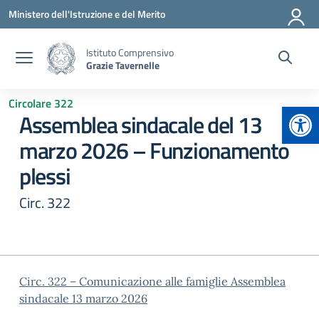
Vai ai contenuti
Vai al menu di navigazione
Vai al footer
Ministero dell'Istruzione e del Merito
Istituto Comprensivo
Grazie Tavernelle
Circolare 322
Apr
Assemblea sindacale del 13
marzo 2026 – Funzionamento
plessi
Circ. 322
Circ. 322 – Comunicazione alle famiglie Assemblea
sindacale 13 marzo 2026