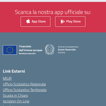
Scarica la nostra app ufficiale su:
App Store
Play Store
Istituto Comprensivo
Grazie Tavernelle
Ancona
— Visita la pagina iniziale della scuola
Link Esterni
MIUR
Ufficio Scolastico Regionale
Ufficio Scolastico Territoriale
Scuola in Chiaro
Iscrizioni On Line