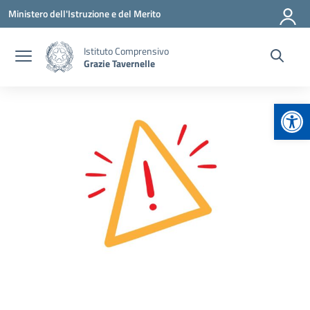
Vai ai contenuti
Vai al menu di navigazione
Vai al footer
Ministero dell'Istruzione e del Merito
Istituto Comprensivo
Grazie Tavernelle
Apr