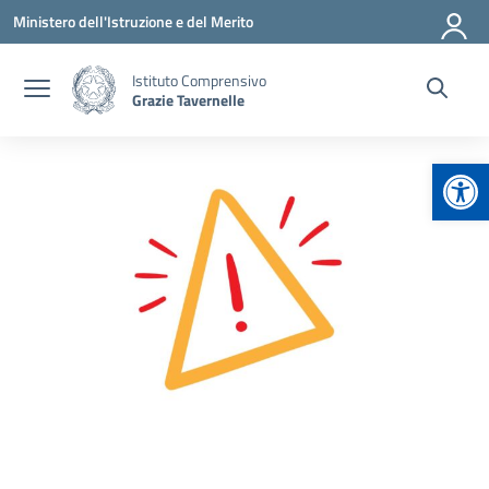
Vai ai contenuti
Vai al menu di navigazione
Vai al footer
Ministero dell'Istruzione e del Merito
Istituto Comprensivo
Grazie Tavernelle
Apr