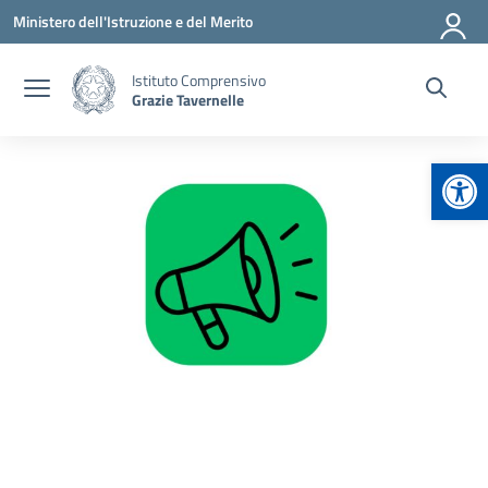
Vai ai contenuti
Vai al menu di navigazione
Vai al footer
Ministero dell'Istruzione e del Merito
Istituto Comprensivo
Grazie Tavernelle
Apr